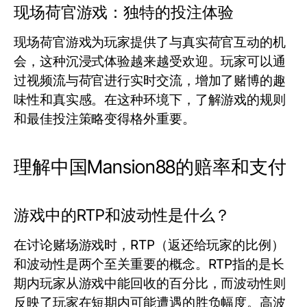
现场荷官游戏：独特的投注体验
现场荷官游戏为玩家提供了与真实荷官互动的机
会，这种沉浸式体验越来越受欢迎。玩家可以通
过视频流与荷官进行实时交流，增加了赌博的趣
味性和真实感。在这种环境下，了解游戏的规则
和最佳投注策略变得格外重要。
理解中国Mansion88的赔率和支付
游戏中的RTP和波动性是什么？
在讨论赌场游戏时，RTP（返还给玩家的比例）
和波动性是两个至关重要的概念。RTP指的是长
期内玩家从游戏中能回收的百分比，而波动性则
反映了玩家在短期内可能遭遇的胜负幅度。高波