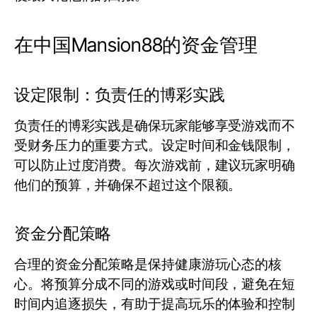
在中国Mansion88的资金管理
设定限制：负责任的博彩实践
负责任的博彩实践是确保玩家能够享受游戏而不
受财务压力的重要方式。设定时间和金钱限制，
可以防止过度消费。每次游戏前，建议玩家明确
他们的预算，并确保不超过这个限额。
资金分配策略
合理的资金分配策略是保持健康游玩心态的核
心。将预算分成不同的游戏或时间段，避免在短
时间内追逐损失，有助于提高玩乐的体验和控制