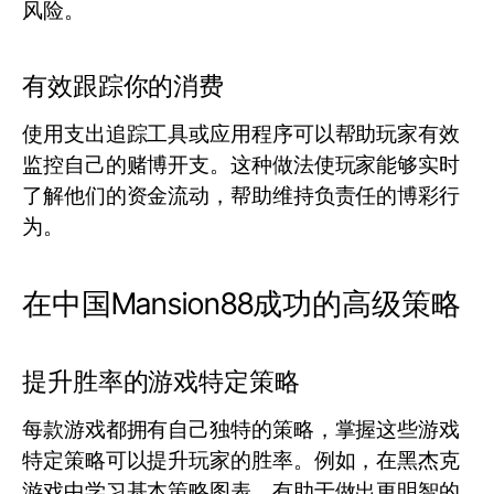
风险。
有效跟踪你的消费
使用支出追踪工具或应用程序可以帮助玩家有效
监控自己的赌博开支。这种做法使玩家能够实时
了解他们的资金流动，帮助维持负责任的博彩行
为。
在中国Mansion88成功的高级策略
提升胜率的游戏特定策略
每款游戏都拥有自己独特的策略，掌握这些游戏
特定策略可以提升玩家的胜率。例如，在黑杰克
游戏中学习基本策略图表，有助于做出更明智的