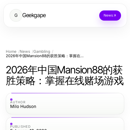
Geekgape
G
News
Home
News
Gambling
2026年中国Mansion88的获胜策略：掌握在线赌场游戏
2026年中国Mansion88的获
胜策略：掌握在线赌场游戏
AUTHOR
Milo Hudson
PUBLISHED