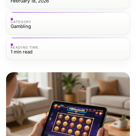
February 18, 2026
CATEGORY
Gambling
READING TIME
1
min read