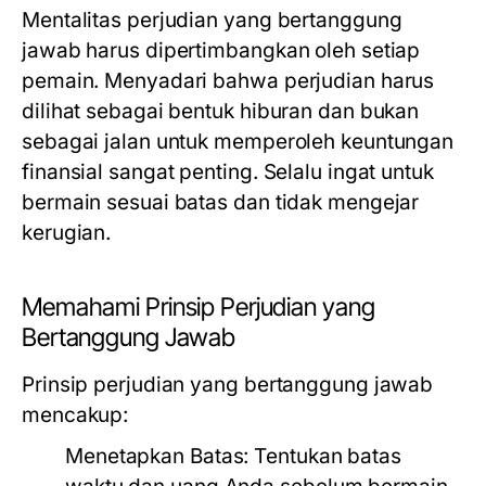
Mentalitas perjudian yang bertanggung
jawab harus dipertimbangkan oleh setiap
pemain. Menyadari bahwa perjudian harus
dilihat sebagai bentuk hiburan dan bukan
sebagai jalan untuk memperoleh keuntungan
finansial sangat penting. Selalu ingat untuk
bermain sesuai batas dan tidak mengejar
kerugian.
Memahami Prinsip Perjudian yang
Bertanggung Jawab
Prinsip perjudian yang bertanggung jawab
mencakup:
Menetapkan Batas:
Tentukan batas