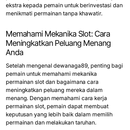
ekstra kepada pemain untuk berinvestasi dan
menikmati permainan tanpa khawatir.
Memahami Mekanika Slot: Cara
Meningkatkan Peluang Menang
Anda
Setelah mengenal dewanaga89, penting bagi
pemain untuk memahami mekanika
permainan slot dan bagaimana cara
meningkatkan peluang mereka dalam
menang. Dengan memahami cara kerja
permainan slot, pemain dapat membuat
keputusan yang lebih baik dalam memilih
permainan dan melakukan taruhan.