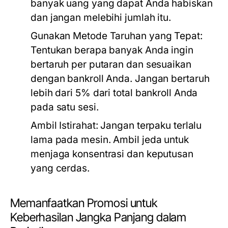
banyak uang yang dapat Anda habiskan
dan jangan melebihi jumlah itu.
Gunakan Metode Taruhan yang Tepat:
Tentukan berapa banyak Anda ingin
bertaruh per putaran dan sesuaikan
dengan bankroll Anda. Jangan bertaruh
lebih dari 5% dari total bankroll Anda
pada satu sesi.
Ambil Istirahat:
Jangan terpaku terlalu
lama pada mesin. Ambil jeda untuk
menjaga konsentrasi dan keputusan
yang cerdas.
Memanfaatkan Promosi untuk
Keberhasilan Jangka Panjang dalam