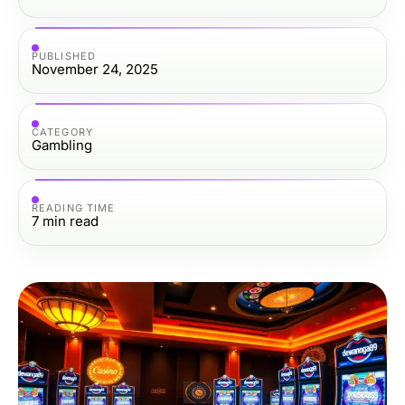
PUBLISHED
November 24, 2025
CATEGORY
Gambling
READING TIME
7
min read