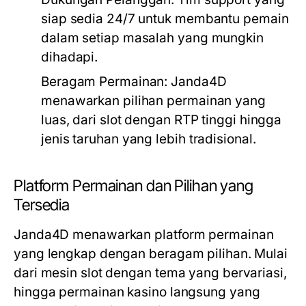
siap sedia 24/7 untuk membantu pemain
dalam setiap masalah yang mungkin
dihadapi.
Beragam Permainan:
Janda4D
menawarkan pilihan permainan yang
luas, dari slot dengan RTP tinggi hingga
jenis taruhan yang lebih tradisional.
Platform Permainan dan Pilihan yang
Tersedia
Janda4D menawarkan platform permainan
yang lengkap dengan beragam pilihan. Mulai
dari mesin slot dengan tema yang bervariasi,
hingga permainan kasino langsung yang