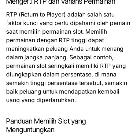
Mengerti RTP dan Varians Permainan
RTP (Return to Player) adalah salah satu
faktor kunci yang perlu dipahami oleh pemain
saat memilih permainan slot. Memilih
permainan dengan RTP tinggi dapat
meningkatkan peluang Anda untuk menang
dalam jangka panjang. Sebagai contoh,
permainan slot seringkali memiliki RTP yang
diungkapkan dalam persentase, di mana
semakin tinggi persentase tersebut, semakin
baik peluang untuk mendapatkan kembali
uang yang dipertaruhkan.
Panduan Memilih Slot yang
Menguntungkan