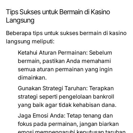
Tips Sukses untuk Bermain di Kasino
Langsung
Beberapa tips untuk sukses bermain di kasino
langsung meliputi:
Ketahui Aturan Permainan:
Sebelum
bermain, pastikan Anda memahami
semua aturan permainan yang ingin
dimainkan.
Gunakan Strategi Taruhan:
Terapkan
strategi seperti pengelolaan bankroll
yang baik agar tidak kehabisan dana.
Jaga Emosi Anda:
Tetap tenang dan
fokus pada permainan, jangan biarkan
emosi mempengaruhi keputusan taruhan