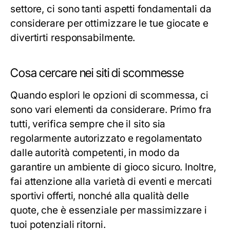
settore, ci sono tanti aspetti fondamentali da
considerare per ottimizzare le tue giocate e
divertirti responsabilmente.
Cosa cercare nei siti di scommesse
Quando esplori le opzioni di scommessa, ci
sono vari elementi da considerare. Primo fra
tutti, verifica sempre che il sito sia
regolarmente autorizzato e regolamentato
dalle autorità competenti, in modo da
garantire un ambiente di gioco sicuro. Inoltre,
fai attenzione alla varietà di eventi e mercati
sportivi offerti, nonché alla qualità delle
quote, che è essenziale per massimizzare i
tuoi potenziali ritorni.