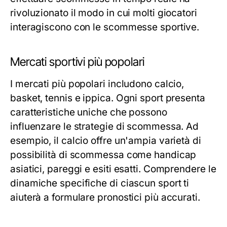
rivoluzionato il modo in cui molti giocatori
interagiscono con le scommesse sportive.
Mercati sportivi più popolari
I mercati più popolari includono calcio,
basket, tennis e ippica. Ogni sport presenta
caratteristiche uniche che possono
influenzare le strategie di scommessa. Ad
esempio, il calcio offre un'ampia varietà di
possibilità di scommessa come handicap
asiatici, pareggi e esiti esatti. Comprendere le
dinamiche specifiche di ciascun sport ti
aiuterà a formulare pronostici più accurati.