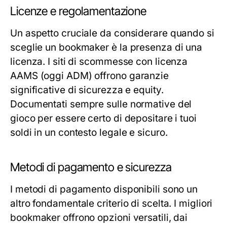
Licenze e regolamentazione
Un aspetto cruciale da considerare quando si
sceglie un bookmaker è la presenza di una
licenza. I siti di scommesse con licenza
AAMS (oggi ADM) offrono garanzie
significative di sicurezza e equity.
Documentati sempre sulle normative del
gioco per essere certo di depositare i tuoi
soldi in un contesto legale e sicuro.
Metodi di pagamento e sicurezza
I metodi di pagamento disponibili sono un
altro fondamentale criterio di scelta. I migliori
bookmaker offrono opzioni versatili, dai