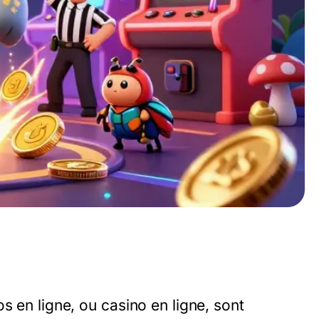
os en ligne, ou
casino en ligne
, sont