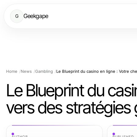
Geekgape
G
Home
News
Gambling
Le Blueprint du casi
vers des stratégie
AUTHOR
PUBLISHED