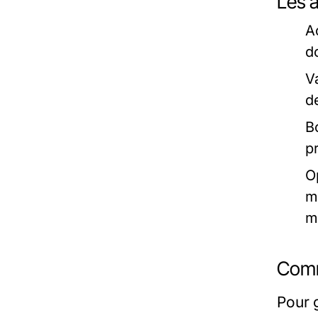
Les 
A
d
V
d
B
p
O
m
m
Comme
Pour g