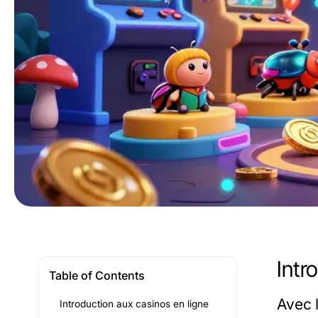
Intr
Table of Contents
Avec 
Introduction aux casinos en ligne