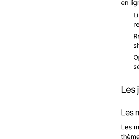
en lig
L
r
R
si
O
s
Les 
Les 
Les m
thème