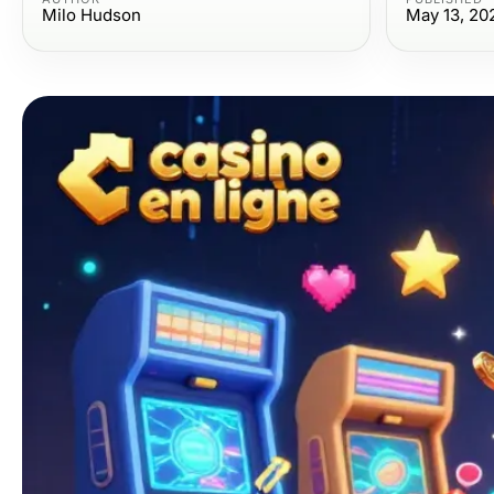
Milo Hudson
May 13, 20