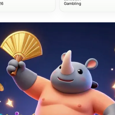
26
Gambling