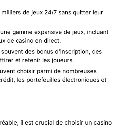
milliers de jeux 24/7 sans quitter leur
t une gamme expansive de jeux, incluant
ux de casino en direct.
t souvent des bonus d'inscription, des
irer et retenir les joueurs.
euvent choisir parmi de nombreuses
dit, les portefeuilles électroniques et
able, il est crucial de choisir un casino