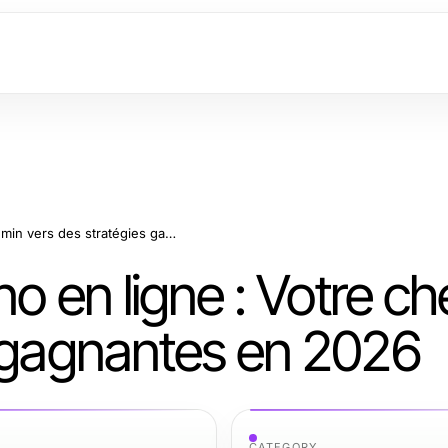
Le Blueprint du casino en ligne : Votre chemin vers des stratégies gagnantes en 2026
no en ligne : Votre c
s gagnantes en 2026
CATEGORY