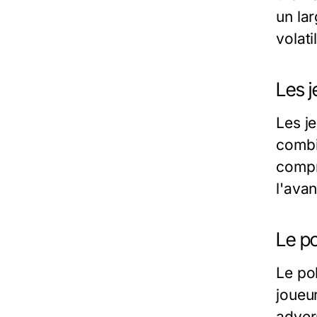
un lar
volati
Les j
Les j
combi
compr
l'ava
Le po
Le po
joueu
advers