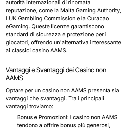
autorità internazionali di rinomata
reputazione, come la Malta Gaming Authority,
l'UK Gambling Commission e la Curacao
eGaming. Queste licenze garantiscono
standard di sicurezza e protezione per i
giocatori, offrendo un'alternativa interessante
ai classici casino AAMS.
Vantaggi e Svantaggi dei Casino non
AAMS
Optare per un casino non AAMS presenta sia
vantaggi che svantaggi. Tra i principali
vantaggi troviamo:
Bonus e Promozioni:
I casino non AAMS
tendono a offrire bonus più generosi,