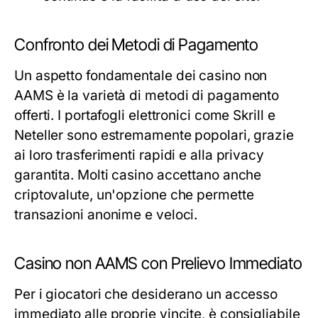
Confronto dei Metodi di Pagamento
Un aspetto fondamentale dei casino non
AAMS è la varietà di metodi di pagamento
offerti. I portafogli elettronici come Skrill e
Neteller sono estremamente popolari, grazie
ai loro trasferimenti rapidi e alla privacy
garantita. Molti casino accettano anche
criptovalute, un'opzione che permette
transazioni anonime e veloci.
Casino non AAMS con Prelievo Immediato
Per i giocatori che desiderano un accesso
immediato alle proprie vincite, è consigliabile