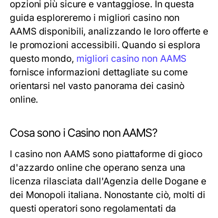
opzioni più sicure e vantaggiose. In questa
guida esploreremo i migliori casino non
AAMS disponibili, analizzando le loro offerte e
le promozioni accessibili. Quando si esplora
questo mondo,
migliori casino non AAMS
fornisce informazioni dettagliate su come
orientarsi nel vasto panorama dei casinò
online.
Cosa sono i Casino non AAMS?
I casino non AAMS sono piattaforme di gioco
d'azzardo online che operano senza una
licenza rilasciata dall'Agenzia delle Dogane e
dei Monopoli italiana. Nonostante ciò, molti di
questi operatori sono regolamentati da