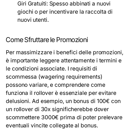
Giri Gratuiti:
Spesso abbinati a nuovi
giochi o per incentivare la raccolta di
nuovi utenti.
Come Sfruttare le Promozioni
Per massimizzare i benefici delle promozioni,
è importante leggere attentamente i termini e
le condizioni associate. I requisiti di
scommessa (wagering requirements)
possono variare, e comprendere come
funziona il rollover è essenziale per evitare
delusioni. Ad esempio, un bonus di 100€ con
un rollover di 30x significherebbe dover
scommettere 3000€ prima di poter prelevare
eventuali vincite collegate al bonus.