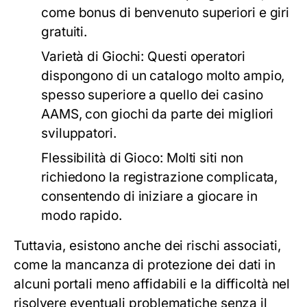
come bonus di benvenuto superiori e giri
gratuiti.
Varietà di Giochi:
Questi operatori
dispongono di un catalogo molto ampio,
spesso superiore a quello dei casino
AAMS, con giochi da parte dei migliori
sviluppatori.
Flessibilità di Gioco:
Molti siti non
richiedono la registrazione complicata,
consentendo di iniziare a giocare in
modo rapido.
Tuttavia, esistono anche dei rischi associati,
come la mancanza di protezione dei dati in
alcuni portali meno affidabili e la difficoltà nel
risolvere eventuali problematiche senza il