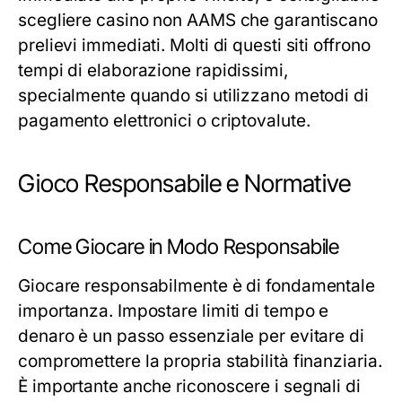
scegliere casino non AAMS che garantiscano
prelievi immediati. Molti di questi siti offrono
tempi di elaborazione rapidissimi,
specialmente quando si utilizzano metodi di
pagamento elettronici o criptovalute.
Gioco Responsabile e Normative
Come Giocare in Modo Responsabile
Giocare responsabilmente è di fondamentale
importanza. Impostare limiti di tempo e
denaro è un passo essenziale per evitare di
compromettere la propria stabilità finanziaria.
È importante anche riconoscere i segnali di