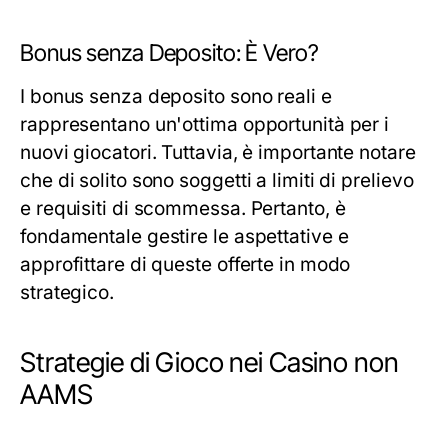
Bonus senza Deposito: È Vero?
I bonus senza deposito sono reali e
rappresentano un'ottima opportunità per i
nuovi giocatori. Tuttavia, è importante notare
che di solito sono soggetti a limiti di prelievo
e requisiti di scommessa. Pertanto, è
fondamentale gestire le aspettative e
approfittare di queste offerte in modo
strategico.
Strategie di Gioco nei Casino non
AAMS