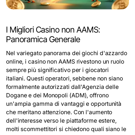
I Migliori Casino non AAMS:
Panoramica Generale
Nel variegato panorama dei giochi d'azzardo
online, i casino non AAMS rivestono un ruolo
sempre più significativo per i giocatori
italiani. Questi operatori, sebbene non siano
formalmente autorizzati dall'Agenzia delle
Dogane e dei Monopoli (ADM), offrono
un'ampia gamma di vantaggi e opportunità
che meritano attenzione. Con l'aumento
dell'interesse verso le piattaforme estere,
molti scommettitori si chiedono quali siano le