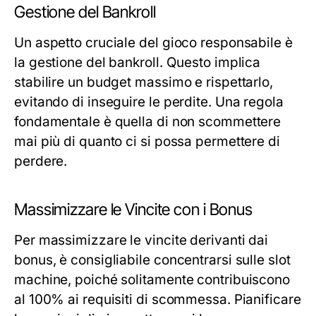
Gestione del Bankroll
Un aspetto cruciale del gioco responsabile è
la gestione del bankroll. Questo implica
stabilire un budget massimo e rispettarlo,
evitando di inseguire le perdite. Una regola
fondamentale è quella di non scommettere
mai più di quanto ci si possa permettere di
perdere.
Massimizzare le Vincite con i Bonus
Per massimizzare le vincite derivanti dai
bonus, è consigliabile concentrarsi sulle slot
machine, poiché solitamente contribuiscono
al 100% ai requisiti di scommessa. Pianificare