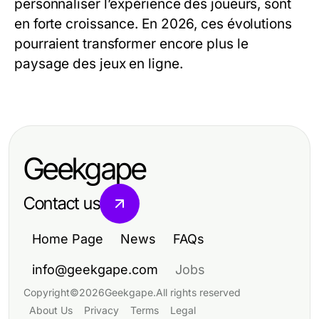
personnaliser l’expérience des joueurs, sont
en forte croissance. En 2026, ces évolutions
pourraient transformer encore plus le
paysage des jeux en ligne.
Geekgape
Contact us
Home Page
News
FAQs
info@geekgape.com
Jobs
Copyright
©
2026
Geekgape
.
All rights reserved
About Us
Privacy
Terms
Legal