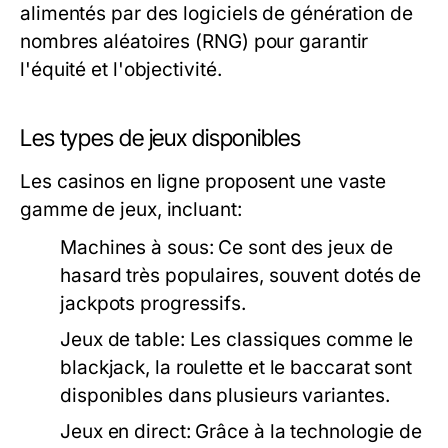
alimentés par des logiciels de génération de
nombres aléatoires (RNG) pour garantir
l'équité et l'objectivité.
Les types de jeux disponibles
Les casinos en ligne proposent une vaste
gamme de jeux, incluant:
Machines à sous:
Ce sont des jeux de
hasard très populaires, souvent dotés de
jackpots progressifs.
Jeux de table:
Les classiques comme le
blackjack, la roulette et le baccarat sont
disponibles dans plusieurs variantes.
Jeux en direct:
Grâce à la technologie de