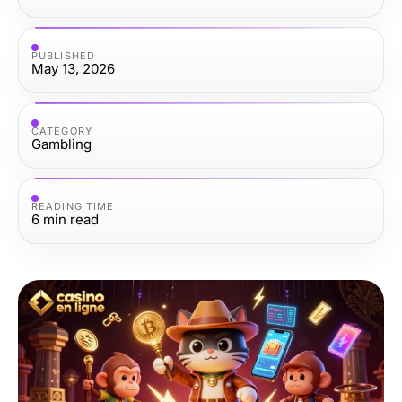
PUBLISHED
May 13, 2026
CATEGORY
Gambling
READING TIME
6
min read