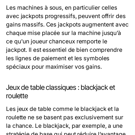
Les machines à sous, en particulier celles
avec jackpots progressifs, peuvent offrir des
gains massifs. Ces jackpots augmentent avec
chaque mise placée sur la machine jusqu’à
ce qu'un joueur chanceux remporte le
jackpot. Il est essentiel de bien comprendre
les lignes de paiement et les symboles
spéciaux pour maximiser vos gains.
Jeux de table classiques : blackjack et
roulette
Les jeux de table comme le blackjack et la
roulette ne se basent pas exclusivement sur
la chance. Le blackjack, par exemple, a une
stratégie de base qui peut réduire l’avantage