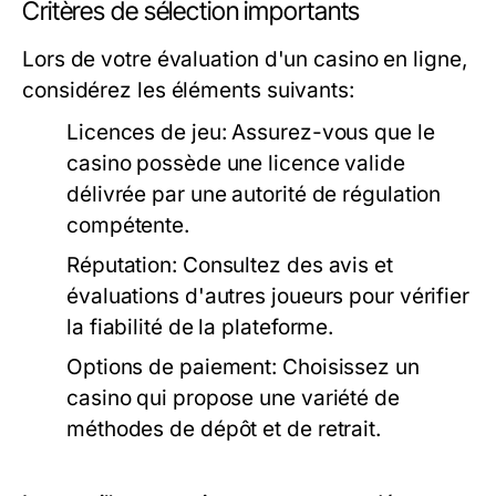
Critères de sélection importants
Lors de votre évaluation d'un casino en ligne,
considérez les éléments suivants:
Licences de jeu:
Assurez-vous que le
casino possède une licence valide
délivrée par une autorité de régulation
compétente.
Réputation:
Consultez des avis et
évaluations d'autres joueurs pour vérifier
la fiabilité de la plateforme.
Options de paiement:
Choisissez un
casino qui propose une variété de
méthodes de dépôt et de retrait.