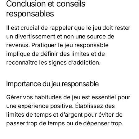
Conclusion et conseils
responsables
Il est crucial de rappeler que le jeu doit rester
un divertissement et non une source de
revenus. Pratiquer le jeu responsable
implique de définir des limites et de
reconnaître les signes d’addiction.
Importance du jeu responsable
Gérer vos habitudes de jeu est essentiel pour
une expérience positive. Établissez des
limites de temps et d’argent pour éviter de
passer trop de temps ou de dépenser trop.