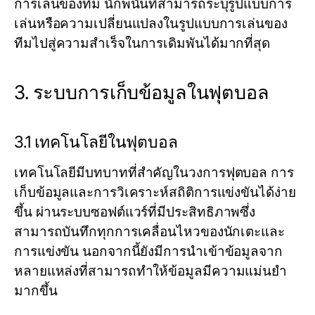
การเล่นของทีม นักพนันที่สามารถระบุรูปแบบการ
เล่นหรือความเปลี่ยนแปลงในรูปแบบการเล่นของ
ทีมไปสู่ความสำเร็จในการเดิมพันได้มากที่สุด
3. ระบบการเก็บข้อมูลในฟุตบอล
3.1 เทคโนโลยีในฟุตบอล
เทคโนโลยีมีบทบาทที่สำคัญในวงการฟุตบอล การ
เก็บข้อมูลและการวิเคราะห์สถิติการแข่งขันได้ง่าย
ขึ้น ผ่านระบบซอฟต์แวร์ที่มีประสิทธิภาพซึ่ง
สามารถบันทึกทุกการเคลื่อนไหวของนักเตะและ
การแข่งขัน นอกจากนี้ยังมีการนำเข้าข้อมูลจาก
หลายแหล่งที่สามารถทำให้ข้อมูลมีความแม่นยำ
มากขึ้น