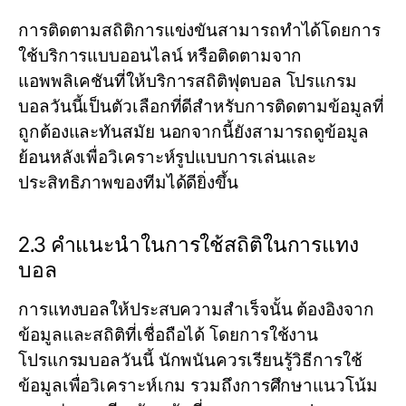
การติดตามสถิติการแข่งขันสามารถทำได้โดยการ
ใช้บริการแบบออนไลน์ หรือติดตามจาก
แอพพลิเคชันที่ให้บริการสถิติฟุตบอล โปรแกรม
บอลวันนี้เป็นตัวเลือกที่ดีสำหรับการติดตามข้อมูลที่
ถูกต้องและทันสมัย นอกจากนี้ยังสามารถดูข้อมูล
ย้อนหลังเพื่อวิเคราะห์รูปแบบการเล่นและ
ประสิทธิภาพของทีมได้ดียิ่งขึ้น
2.3 คำแนะนำในการใช้สถิติในการแทง
บอล
การแทงบอลให้ประสบความสำเร็จนั้น ต้องอิงจาก
ข้อมูลและสถิติที่เชื่อถือได้ โดยการใช้งาน
โปรแกรมบอลวันนี้ นักพนันควรเรียนรู้วิธีการใช้
ข้อมูลเพื่อวิเคราะห์เกม รวมถึงการศึกษาแนวโน้ม