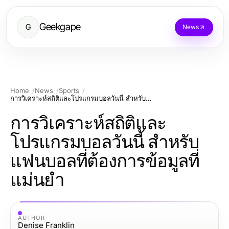
Geekgape
G
News
Home
News
Sports
การวิเคราะห์สถิติและโปรแกรมบอลวันนี้ สำหรับแฟนบอลที่ต้องการข้อมูลที่แม่นยำ
การวิเคราะห์สถิติและ
โปรแกรมบอลวันนี้ สำหรับ
แฟนบอลที่ต้องการข้อมูลที่
แม่นยำ
AUTHOR
Denise Franklin