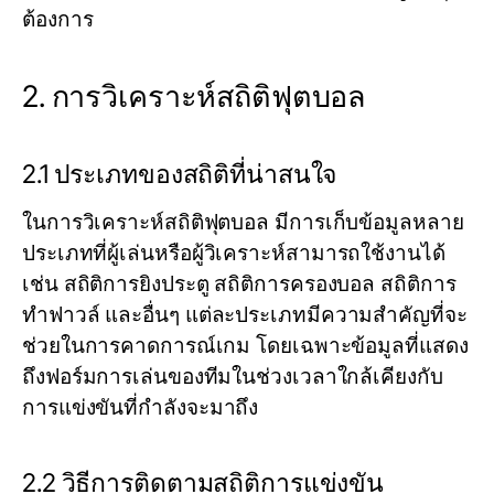
ต้องการ
2. การวิเคราะห์สถิติฟุตบอล
2.1 ประเภทของสถิติที่น่าสนใจ
ในการวิเคราะห์สถิติฟุตบอล มีการเก็บข้อมูลหลาย
ประเภทที่ผู้เล่นหรือผู้วิเคราะห์สามารถใช้งานได้
เช่น สถิติการยิงประตู สถิติการครองบอล สถิติการ
ทำฟาวล์ และอื่นๆ แต่ละประเภทมีความสำคัญที่จะ
ช่วยในการคาดการณ์เกม โดยเฉพาะข้อมูลที่แสดง
ถึงฟอร์มการเล่นของทีมในช่วงเวลาใกล้เคียงกับ
การแข่งขันที่กำลังจะมาถึง
2.2 วิธีการติดตามสถิติการแข่งขัน